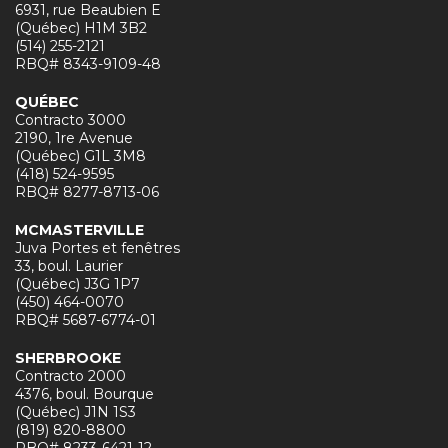
6931, rue Beaubien E
(Québec) H1M 3B2
(514) 255-2121
RBQ# 8343-9109-48
QUÉBEC
Contracto 3000
2190, 1re Avenue
(Québec) G1L 3M8
(418) 524-9595
RBQ# 8277-8713-06
MCMASTERVILLE
Juva Portes et fenêtres
33, boul. Laurier
(Québec) J3G 1P7
(450) 464-0070
RBQ# 5687-6774-01
SHERBROOKE
Contracto 2000
4376, boul. Bourque
(Québec) J1N 1S3
(819) 820-8800
RBQ# 8233-6421-12