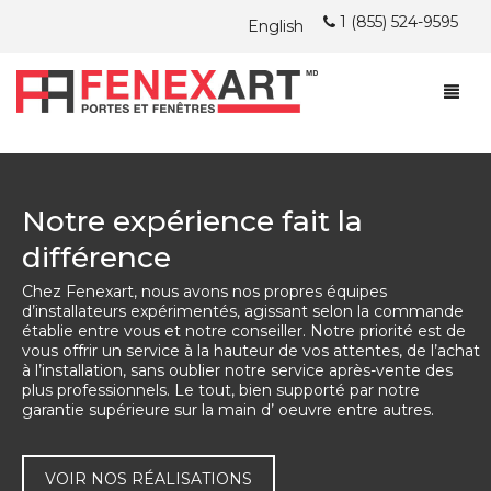
1 (855) 524-9595
English
À PROPOS
FENÊTRES
À PROPOS
Notre expérience fait la
PORTES
différence
ARTICLES DU BLOG FENEXART
FENÊTRES À BATTANTS ET AUVENTS
Chez Fenexart, nous avons nos propres équipes
INSTALLATION
CHERCHEZ-VOUS UN EMPLOI?
FENÊTRES À GUILLOTINE
PORTES D’ACIER
PVC
d’installateurs expérimentés, agissant selon la commande
établie entre vous et notre conseiller. Notre priorité est de
PROMOTIONS
FENÊTRES COULISSANTES
PORTES PATIO
INSTALLATION
HYBRIDE
PVC
vous offrir un service à la hauteur de vos attentes, de l’achat
à l’installation, sans oublier notre service après-vente des
NOUS JOINDRE
plus professionnels. Le tout, bien supporté par notre
RÉALISATIONS
DOUBLE NATURE
HYBRIDE
PVC
PVC
garantie supérieure sur la main d’ oeuvre entre autres.
SOUMISSION GRATUITE
GARANTIE
ÎLE DE MONTRÉAL ET LAVAL
BOIS
DOUBLE NATURE
HYBRIDE
HYBRIDE/TOUT ALUMINIUM
VOIR NOS RÉALISATIONS
TÉMOIGNAGES
RIVE-NORD DE MTL ET LANAUDIÈRE
BOIS
DOUBLE NATURE
BOIS