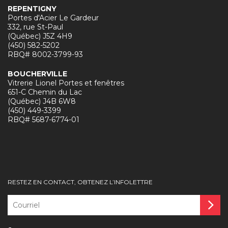
REPENTIGNY
Portes d'Acier Le Gardeur
332, rue St-Paul
(Québec) J5Z 4H9
(450) 582-5202
RBQ# 8002-3799-93
BOUCHERVILLE
Vitrerie Lionel Portes et fenêtres
651-C Chemin du Lac
(Québec) J4B 6W8
(450) 449-3399
RBQ# 5687-6774-01
RESTEZ EN CONTACT, OBTENEZ L’INFOLETTRE
Courriel
*