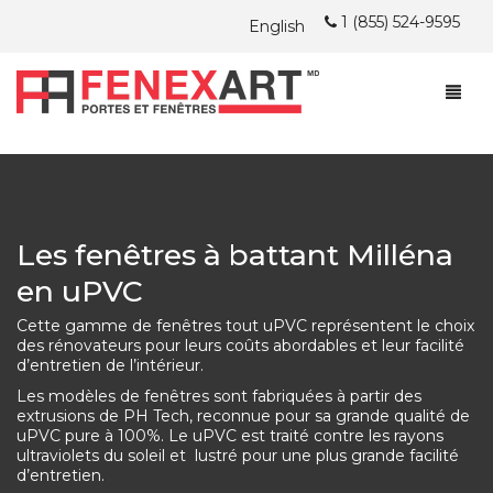
1 (855) 524-9595
English
À PROPOS
FENÊTRES
À PROPOS
Les fenêtres à battant Milléna
PORTES
ARTICLES DU BLOG FENEXART
FENÊTRES À BATTANTS ET AUVENTS
en uPVC
INSTALLATION
CHERCHEZ-VOUS UN EMPLOI?
FENÊTRES À GUILLOTINE
PORTES D’ACIER
PVC
Cette gamme de fenêtres tout uPVC représentent le choix
PROMOTIONS
FENÊTRES COULISSANTES
PORTES PATIO
INSTALLATION
HYBRIDE
PVC
des rénovateurs pour leurs coûts abordables et leur facilité
d’entretien de l’intérieur.
NOUS JOINDRE
RÉALISATIONS
DOUBLE NATURE
HYBRIDE
PVC
PVC
Les modèles de fenêtres sont fabriquées à partir des
extrusions de PH Tech, reconnue pour sa grande qualité de
uPVC pure à 100%. Le uPVC est traité contre les rayons
SOUMISSION GRATUITE
GARANTIE
ÎLE DE MONTRÉAL ET LAVAL
BOIS
DOUBLE NATURE
HYBRIDE
HYBRIDE/TOUT ALUMINIUM
ultraviolets du soleil et lustré pour une plus grande facilité
d’entretien.
TÉMOIGNAGES
RIVE-NORD DE MTL ET LANAUDIÈRE
BOIS
DOUBLE NATURE
BOIS