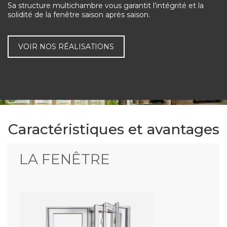
Sa structure multichambre vous garantit l’intégrité et la
solidité de la fenêtre saison après saison.
RIVE-SUD DE MTL, MONTÉRÉGIE
BOUCHERVILLE
VOIR NOS RÉALISATIONS
RIVE NORD ET SUD DE QUÉBEC
ESTRIE
PROTECTION DES RENSEIGNEMENTS PERSONNELS
ET CONFIDENTIELS
Caractéristiques et avantages
LA FENÊTRE