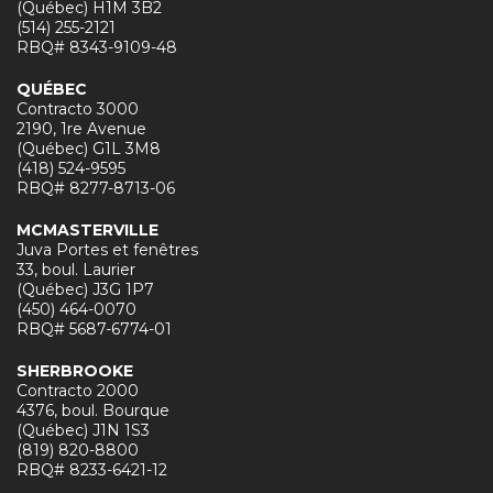
(Québec) H1M 3B2
(514) 255-2121
RBQ# 8343-9109-48
QUÉBEC
Contracto 3000
2190, 1re Avenue
(Québec) G1L 3M8
(418) 524-9595
RBQ# 8277-8713-06
MCMASTERVILLE
Juva Portes et fenêtres
33, boul. Laurier
(Québec) J3G 1P7
(450) 464-0070
RBQ# 5687-6774-01
SHERBROOKE
Contracto 2000
4376, boul. Bourque
(Québec) J1N 1S3
(819) 820-8800
RBQ# 8233-6421-12