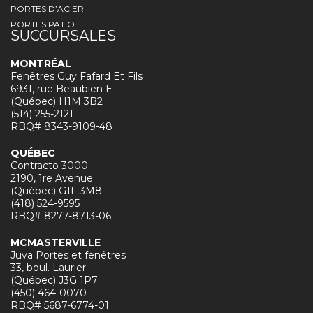
PORTES D’ACIER
PORTES PATIO
SUCCURSALES
MONTRÉAL
Fenêtres Guy Fafard Et Fils
6931, rue Beaubien E
(Québec) H1M 3B2
(514) 255-2121
RBQ# 8343-9109-48
QUÉBEC
Contracto 3000
2190, 1re Avenue
(Québec) G1L 3M8
(418) 524-9595
RBQ# 8277-8713-06
MCMASTERVILLE
Juva Portes et fenêtres
33, boul. Laurier
(Québec) J3G 1P7
(450) 464-0070
RBQ# 5687-6774-01