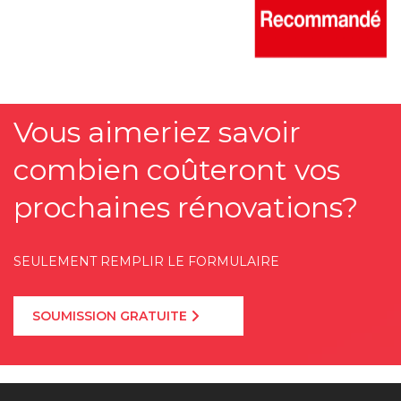
Vous aimeriez savoir
combien coûteront vos
prochaines rénovations?
SEULEMENT REMPLIR LE FORMULAIRE
SOUMISSION GRATUITE