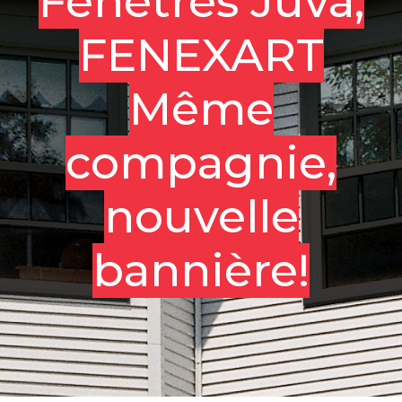
Fenêtres Juva,
RIVE-SUD DE MTL, MONTÉRÉGIE
FENEXART
BOUCHERVILLE
Même
RIVE NORD ET SUD DE QUÉBEC
compagnie,
ESTRIE
PROTECTION DES RENSEIGNEMENTS PERSONNELS
nouvelle
ET CONFIDENTIELS
bannière!