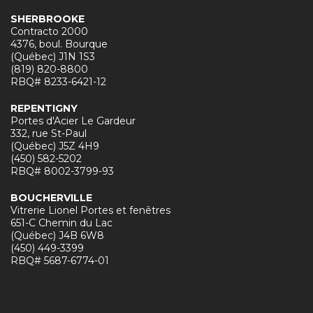
SHERBROOKE
Contracto 2000
4376, boul. Bourque
(Québec) J1N 1S3
(819) 820-8800
RBQ# 8233-6421-12
REPENTIGNY
Portes d'Acier Le Gardeur
332, rue St-Paul
(Québec) J5Z 4H9
(450) 582-5202
RBQ# 8002-3799-93
BOUCHERVILLE
Vitrerie Lionel Portes et fenêtres
651-C Chemin du Lac
(Québec) J4B 6W8
(450) 449-3399
RBQ# 5687-6774-01