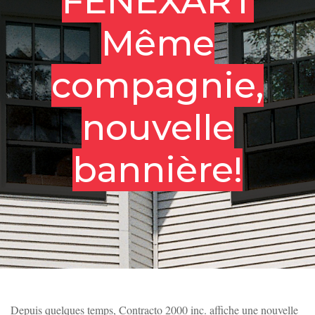
FENEXART
RIVE-SUD DE MTL, MONTÉRÉGIE
Même
BOUCHERVILLE
compagnie,
RIVE NORD ET SUD DE QUÉBEC
nouvelle
ESTRIE
PROTECTION DES RENSEIGNEMENTS PERSONNELS
bannière!
ET CONFIDENTIELS
Depuis quelques temps, Contracto 2000 inc. affiche une nouvelle