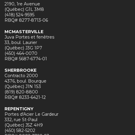
2190, 1re Avenue
(Québec) G1L 3M8
(418) 524-9595
RBQ# 8277-8713-06
MCMASTERVILLE
Juva Portes et fenêtres
33, boul. Laurier
(Québec) J3G 1P7
(450) 464-0070
RBQ# 5687-6774-01
SHERBROOKE
Contracto 2000
4376, boul. Bourque
(Québec) J1N 1S3
(819) 820-8800
RBQ# 8233-6421-12
REPENTIGNY
Portes d'Acier Le Gardeur
332, rue St-Paul
(Québec) J5Z 4H9
(450) 582-5202